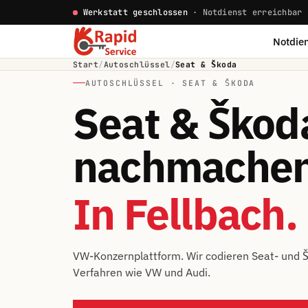
Werkstatt geschlossen
· Notdienst erreichbar
Notdien
Start
/
Autoschlüssel
/
Seat & Škoda
AUTOSCHLÜSSEL · SEAT & ŠKODA
Seat & Škod
nachmachen
In Fellbach.
VW-Konzernplattform. Wir codieren Seat- und 
Verfahren wie VW und Audi.