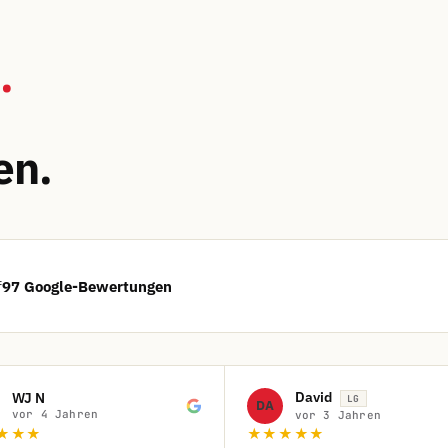
.
en.
f
97 Google-Bewertungen
David
WJ N
LG
DA
vor 4 Jahren
vor 3 Jahren
★★★
★★★★★