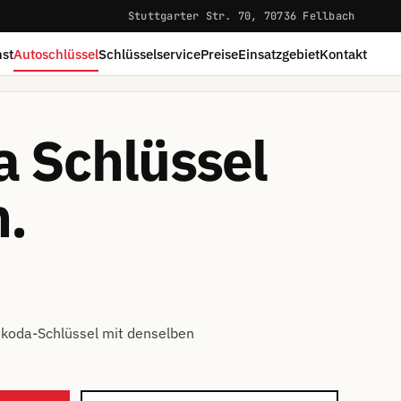
Stuttgarter Str. 70, 70736 Fellbach
st
Autoschlüssel
Schlüsselservice
Preise
Einsatzgebiet
Kontakt
a Schlüssel
.
Škoda-Schlüssel mit denselben