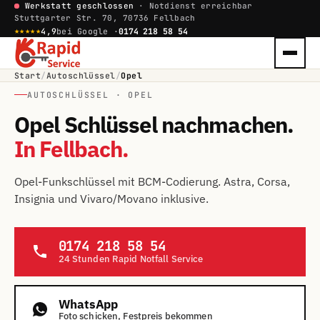
Werkstatt geschlossen
· Notdienst erreichbar
Stuttgarter Str. 70, 70736 Fellbach
★★★★★
4,9
bei Google ·
0174 218 58 54
Start
/
Autoschlüssel
/
Opel
AUTOSCHLÜSSEL · OPEL
Opel Schlüssel nachmachen.
In Fellbach.
Opel-Funkschlüssel mit BCM-Codierung. Astra, Corsa,
Insignia und Vivaro/Movano inklusive.
0174 218 58 54
24 Stunden Rapid Notfall Service
WhatsApp
Foto schicken, Festpreis bekommen