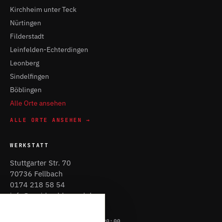
Kirchheim unter Teck
Nürtingen
Filderstadt
Leinfelden-Echterdingen
Leonberg
Sindelfingen
Böblingen
Alle Orte ansehen
ALLE ORTE ANSEHEN →
WERKSTATT
Stuttgarter Str. 70
70736 Fellbach
0174 218 58 54
info@rapid-schluessel.de
Route planen ↗
Werkstatt: Mo–Sa 09:00 – 20:00