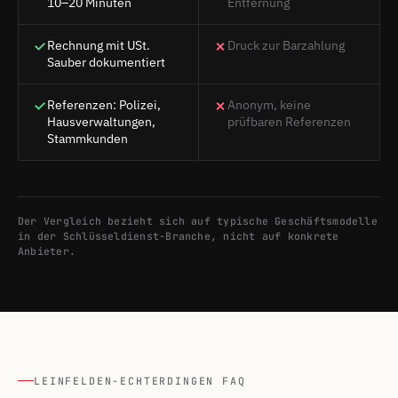
10–20 Minuten
Entfernung
Rechnung mit USt.
Druck zur Barzahlung
Sauber dokumentiert
Referenzen: Polizei,
Anonym, keine
Hausverwaltungen,
prüfbaren Referenzen
Stammkunden
Der Vergleich bezieht sich auf typische Geschäftsmodelle
in der Schlüsseldienst-Branche, nicht auf konkrete
Anbieter.
LEINFELDEN-ECHTERDINGEN FAQ