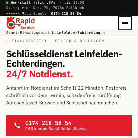
Werkstatt jetzt offen
· bis 20:00
Stuttgarter Str. 70, 70736 Fellbach
★★★★★
4,9
bei Google ·
0174 218 58 54
Start
/
Einsatzgebiet
/
Leinfelden-Echterdingen
EINSATZGEBIET · FILDER & BÖBLINGEN
Schlüsseldienst Leinfelden-
Echterdingen.
24/7 Notdienst.
Anfahrt im Notdienst im Schnitt 22 Minuten. Festpreis
schriftlich vor dem Termin, schadenfreie Türöffnung,
Autoschlüssel-Service und Schlüssel nachmachen.
0174 218 58 54
24 Stunden Rapid Notfall Service