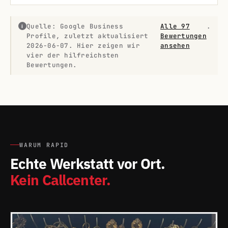
Quelle: Google Business
Alle 97
.
i
Profile, zuletzt aktualisiert
Bewertungen
2026-06-07. Hier zeigen wir
ansehen
vier der hilfreichsten
Bewertungen.
WARUM RAPID
Echte Werkstatt vor Ort.
Kein Callcenter.