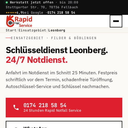
Werkstatt jetzt offen
· bis 20:00
Stuttgarter Str. 70, 70736 Fellbach
★★★★★
4,9
bei Google ·
0174 218 58 54
Start
/
Einsatzgebiet
/
Leonberg
EINSATZGEBIET · FILDER & BÖBLINGEN
Schlüsseldienst Leonberg.
24/7 Notdienst.
Anfahrt im Notdienst im Schnitt 25 Minuten. Festpreis
schriftlich vor dem Termin, schadenfreie Türöffnung,
Autoschlüssel-Service und Schlüssel nachmachen.
0174 218 58 54
24 Stunden Rapid Notfall Service