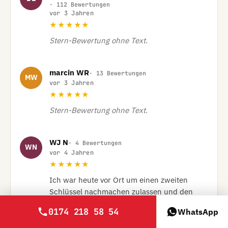
· 112 Bewertungen
vor 3 Jahren
★★★★★
Stern-Bewertung ohne Text.
marcin WR
· 13 Bewertungen
MW
vor 3 Jahren
★★★★★
Stern-Bewertung ohne Text.
WJ N
· 4 Bewertungen
WN
vor 4 Jahren
★★★★★
Ich war heute vor Ort um einen zweiten 
Schlüssel nachmachen zulassen und den 
verlorenen Funkschlüssel im Auto sperren 
0174 218 58 54
WhatsApp
zulassen.
