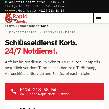
Werkstatt jetzt offen
· bis 20:00
Stuttgarter Str. 70, 70736 Fellbach
★★★★★
4,9
bei Google ·
0174 218 58 54
Start
/
Einsatzgebiet
/
Korb
EINSATZGEBIET · REMS-MURR-KREIS
Schlüsseldienst Korb.
24/7 Notdienst.
Anfahrt im Notdienst im Schnitt 14 Minuten. Festpreis
schriftlich vor dem Termin, schadenfreie Türöffnung,
Autoschlüssel-Service und Schlüssel nachmachen.
0174 218 58 54
24 Stunden Rapid Notfall Service