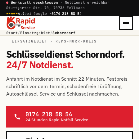
Werkstatt geschlossen
· Notdienst erreichbar
Stuttgarter Str. 70, 70736 Fellbach
★★★★★
4,9
bei Google ·
0174 218 58 54
Start
/
Einsatzgebiet
/
Schorndorf
EINSATZGEBIET · REMS-MURR-KREIS
Schlüsseldienst Schorndorf.
24/7 Notdienst.
Anfahrt im Notdienst im Schnitt 22 Minuten. Festpreis
schriftlich vor dem Termin, schadenfreie Türöffnung,
Autoschlüssel-Service und Schlüssel nachmachen.
0174 218 58 54
24 Stunden Rapid Notfall Service