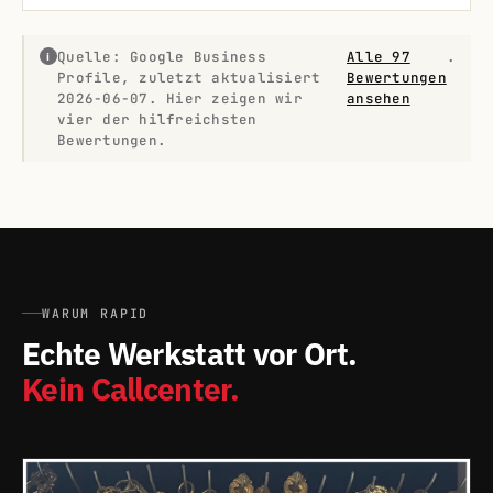
Quelle: Google Business
Alle 97
.
i
Profile, zuletzt aktualisiert
Bewertungen
2026-06-07. Hier zeigen wir
ansehen
vier der hilfreichsten
Bewertungen.
WARUM RAPID
Echte Werkstatt vor Ort.
Kein Callcenter.