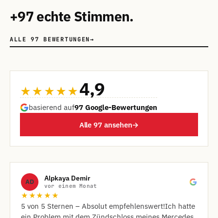
+97 echte Stimmen.
ALLE 97 BEWERTUNGEN
→
4,9
★★★★★
basierend auf
97 Google-Bewertungen
Alle 97 ansehen
→
Alpkaya Demir
AD
vor einem Monat
★★★★★
​5 von 5 Sternen – Absolut empfehlenswert! ​Ich hatte
ein Problem mit dem Zündschloss meines Mercedes