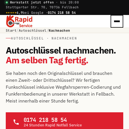
Werkstatt jetzt offen
· bis 20:00
Stuttgarter Str. 70, 70736 Fellbach
★★★★★
4,9
bei Google ·
0174 218 58 54
Start
/
Autoschlüssel
/
Nachmachen
AUTOSCHLÜSSEL · NACHMACHEN
Autoschlüssel nachmachen.
Am selben Tag fertig.
Sie haben noch den Originalschlüssel und brauchen
einen Zweit- oder Drittschlüssel? Wir fertigen
Funkschlüssel inklusive Wegfahrsperren-Codierung und
Funkfernbedienung in unserer Werkstatt in Fellbach.
Meist innerhalb einer Stunde fertig.
0174 218 58 54
24 Stunden Rapid Notfall Service