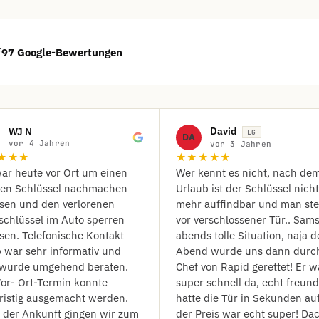
f
97 Google-Bewertungen
David
WJ N
LG
DA
vor 4 Jahren
vor 3 Jahren
★★★
★★★★★
ar heute vor Ort um einen
Wer kennt es nicht, nach de
ten Schlüssel nachmachen
Urlaub ist der Schlüssel nicht
ssen und den verlorenen
mehr auffindbar und man ste
schlüssel im Auto sperren
vor verschlossener Tür.. Sam
sen. Telefonische Kontakt
abends tolle Situation, naja d
 war sehr informativ und
Abend wurde uns dann durc
wurde umgehend beraten.
Chef von Rapid gerettet! Er w
or- Ort-Termin konnte
super schnell da, echt freund
ristig ausgemacht werden.
hatte die Tür in Sekunden au
 der Ankunft gingen wir zum
der Preis war echt super! Da