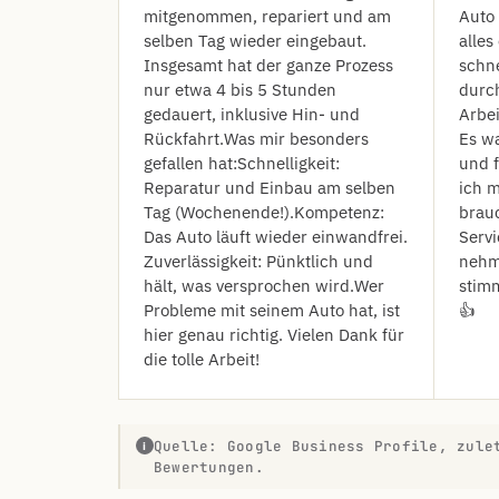
mitgenommen, repariert und am
Auto
selben Tag wieder eingebaut.
alles
Insgesamt hat der ganze Prozess
schn
nur etwa 4 bis 5 Stunden
durch
gedauert, inklusive Hin- und
Arbei
Rückfahrt. ​Was mir besonders
Es wa
gefallen hat: ​Schnelligkeit:
und 
Reparatur und Einbau am selben
ich m
Tag (Wochenende!). ​Kompetenz:
brauc
Das Auto läuft wieder einwandfrei. ​
Servi
Zuverlässigkeit: Pünktlich und
nehm
hält, was versprochen wird. ​Wer
stimm
Probleme mit seinem Auto hat, ist
👍
hier genau richtig. Vielen Dank für
die tolle Arbeit!
Quelle: Google Business Profile, zule
i
Bewertungen.