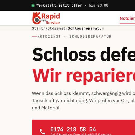
Werkstatt jetzt offen
· bis 20:00
Notdien
Start
/
Notdienst
/
Schlossreparatur
NOTDIENST · SCHLOSSREPARATUR
Schloss defe
Wir reparier
Wenn das Schloss klemmt, schwergängig wird ode
Tausch oft gar nicht nötig. Wir prüfen vor Ort, 
und Material.
0174 218 58 54
24 Stunden Rapid Notfall Service