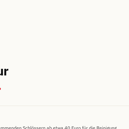
ur
.
emmenden Schlössern ab etwa 40 Euro für die Reinigung