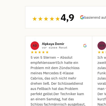
4,9
basierend au
★★★★★
Alpkaya Demir
AD
WN
vor einem Monat
★★★★★
★★
​5 von 5 Sternen – Absolut
Ich w
empfehlenswert! ​Ich hatte ein
zwei
Problem mit dem Zündschloss
zula
meines Mercedes E-Klasse
Funk
Cabrios, das sich nicht mehr
zulas
drehen ließ. Der Schlüsseldienst
vorab
aus Fellbach hat das Problem
man 
perfekt gelöst. ​Der Techniker kam
Der V
an einem Samstag, hat das
kurzf
Schloss fachmännisch ausgebaut,
Nach