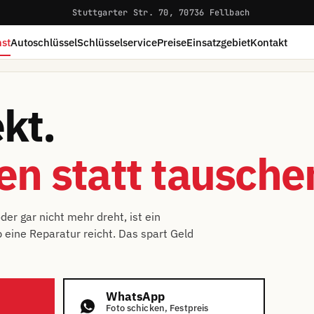
Stuttgarter Str. 70, 70736 Fellbach
st
Autoschlüssel
Schlüsselservice
Preise
Einsatzgebiet
Kontakt
kt.
en statt tausche
r gar nicht mehr dreht, ist ein
ob eine Reparatur reicht. Das spart Geld
WhatsApp
Foto schicken, Festpreis