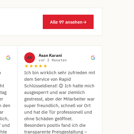
Alle 97 ansehen
→
Asan Karani
AK
vor 2 Monaten
★★★★★
m
Ich bin wirklich sehr zufrieden mit
dem Service von Rapid
ht
Schlüsseldienst! 😊 Ich hatte mich
stag
ausgesperrt und war ziemlich
er
gestresst, aber der Mitarbeiter war
h den
super freundlich, schnell vor Ort
ar
und hat die Tür professionell und
lich,
ohne Schäden geöffnet.
f und
Besonders positiv fand ich die
chte
transparente Preisgestaltung –