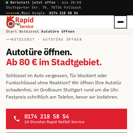
Werkstatt jetzt offen
· bis 20:00
Stuttgarter Str. 70, 70736 Fellbach
★★★★★
4,9
bei Google ·
0174 218 58 54
Start
/
Notdienst
/
Autotüre öffnen
NOTDIENST · AUTOTÜRE ÖFFNEN
Autotüre öffnen.
Ab 80 € im Stadtgebiet.
Schlüssel im Auto vergessen, Tür blockiert oder
Funkschlüssel ohne Reaktion? Wir öffnen Ihre Autotür
schadenfrei, im Großraum Stuttgart rund um die Uhr.
Festpreis schriftlich am Telefon, bevor wir losfahren.
0174 218 58 54
24 Stunden Rapid Notfall Service