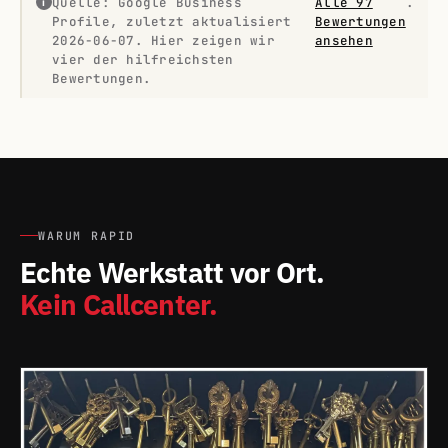
Quelle: Google Business
Alle 97
.
i
Profile, zuletzt aktualisiert
Bewertungen
2026-06-07. Hier zeigen wir
ansehen
vier der hilfreichsten
Bewertungen.
WARUM RAPID
Echte Werkstatt vor Ort.
Kein Callcenter.