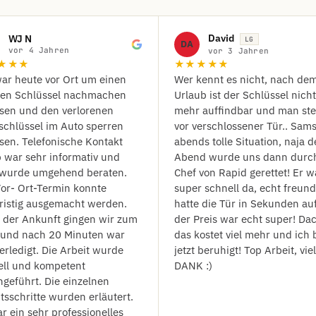
David
WJ N
LG
DA
vor 4 Jahren
vor 3 Jahren
★★★
★★★★★
ar heute vor Ort um einen
Wer kennt es nicht, nach de
ten Schlüssel nachmachen
Urlaub ist der Schlüssel nicht
ssen und den verlorenen
mehr auffindbar und man ste
schlüssel im Auto sperren
vor verschlossener Tür.. Sam
sen. Telefonische Kontakt
abends tolle Situation, naja d
 war sehr informativ und
Abend wurde uns dann durc
wurde umgehend beraten.
Chef von Rapid gerettet! Er w
or- Ort-Termin konnte
super schnell da, echt freund
ristig ausgemacht werden.
hatte die Tür in Sekunden au
 der Ankunft gingen wir zum
der Preis war echt super! Da
 und nach 20 Minuten war
das kostet viel mehr und ich 
 erledigt. Die Arbeit wurde
jetzt beruhigt! Top Arbeit, vie
ell und kompetent
DANK :)
geführt. Die einzelnen
tsschritte wurden erläutert.
r ein sehr professionelles