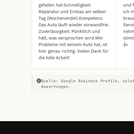
gefallen hat: ​Schnelligkeit:
und 
Reparatur und Einbau am selben
ich m
Tag (Wochenende!). ​Kompetenz:
brauc
Das Auto läuft wieder einwandfrei. ​
Servi
Zuverlässigkeit: Pünktlich und
nehm
hält, was versprochen wird. ​Wer
stimm
Probleme mit seinem Auto hat, ist
👍
hier genau richtig. Vielen Dank für
die tolle Arbeit!
Quelle: Google Business Profile, zule
i
Bewertungen.