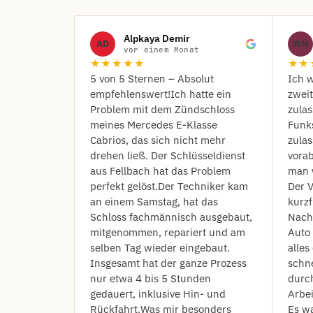
Alpkaya Demir
AD
WN
vor einem Monat
★★★★★
★★
​5 von 5 Sternen – Absolut
Ich w
empfehlenswert! ​Ich hatte ein
zwei
Problem mit dem Zündschloss
zula
meines Mercedes E-Klasse
Funk
Cabrios, das sich nicht mehr
zulas
drehen ließ. Der Schlüsseldienst
vorab
aus Fellbach hat das Problem
man 
perfekt gelöst. ​Der Techniker kam
Der V
an einem Samstag, hat das
kurzf
Schloss fachmännisch ausgebaut,
Nach
mitgenommen, repariert und am
Auto
selben Tag wieder eingebaut.
alles
Insgesamt hat der ganze Prozess
schn
nur etwa 4 bis 5 Stunden
durch
gedauert, inklusive Hin- und
Arbei
Rückfahrt. ​Was mir besonders
Es wa