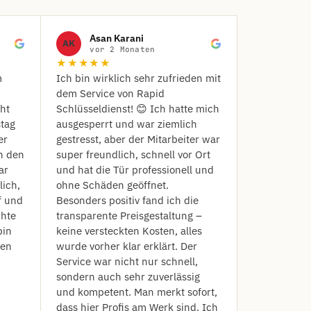
Asan Karani
AK
vor 2 Monaten
★★★★★
m
Ich bin wirklich sehr zufrieden mit
dem Service von Rapid
ht
Schlüsseldienst! 😊 Ich hatte mich
stag
ausgesperrt und war ziemlich
er
gestresst, aber der Mitarbeiter war
h den
super freundlich, schnell vor Ort
ar
und hat die Tür professionell und
lich,
ohne Schäden geöffnet.
f und
Besonders positiv fand ich die
chte
transparente Preisgestaltung –
bin
keine versteckten Kosten, alles
len
wurde vorher klar erklärt. Der
Service war nicht nur schnell,
sondern auch sehr zuverlässig
und kompetent. Man merkt sofort,
dass hier Profis am Werk sind. Ich