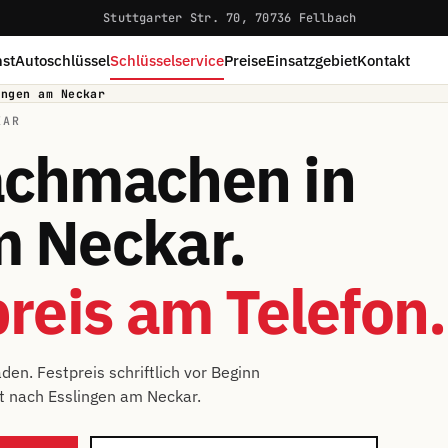
Stuttgarter Str. 70, 70736 Fellbach
st
Autoschlüssel
Schlüsselservice
Preise
Einsatzgebiet
Kontakt
ingen am Neckar
KAR
achmachen in
m Neckar.
preis am Telefon.
den. Festpreis schriftlich vor Beginn
rt nach Esslingen am Neckar.