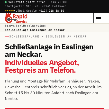
Werkstatt jetzt offen
· bis 20:00
Stuttgarter Str. 70, 70736 Fellbach
★★★★★
4,9
bei Google ·
0174 218 58 54
Start
/
Schlüsselservice
/
Schließanlage Esslingen am Neckar
SCHLIESSANLAGE · ESSLINGEN AM NECKAR
Schließanlage in Esslingen
am Neckar.
individuelles Angebot,
Festpreis am Telefon.
Planung und Montage für Mehrfamilienhäuser, Praxen,
Gewerbe. Festpreis schriftlich vor Beginn der Arbeit, im
Schnitt 15 bis 30 Minuten Anfahrt nach Esslingen am
Neckar.