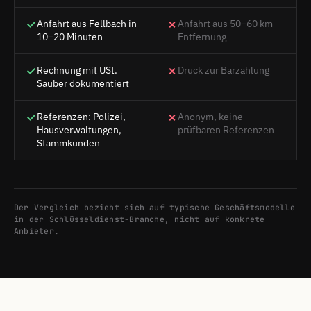
Anfahrt aus Fellbach in
Anfahrt aus 50–60 km
10–20 Minuten
Entfernung
Rechnung mit USt.
Druck zur Barzahlung
Sauber dokumentiert
Referenzen: Polizei,
Anonym, keine
Hausverwaltungen,
prüfbaren Referenzen
Stammkunden
Der Vergleich bezieht sich auf typische Geschäftsmodelle
in der Schlüsseldienst-Branche, nicht auf konkrete
Anbieter.