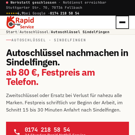
Werkstatt geschlossen
· Notdienst erreichbar
Stuttgarter Str. 70, 70736 Fellbach
★★★★★
4,9
bei Google ·
0174 218 58 54
Start
/
Autoschlüssel
/
Autoschlüssel Sindelfingen
AUTOSCHLÜSSEL · SINDELFINGEN
Autoschlüssel nachmachen in
Sindelfingen.
ab 80 €, Festpreis am
Telefon.
Zweitschlüssel oder Ersatz bei Verlust für nahezu alle
Marken. Festpreis schriftlich vor Beginn der Arbeit, im
Schnitt 15 bis 30 Minuten Anfahrt nach Sindelfingen.
0174 218 58 54