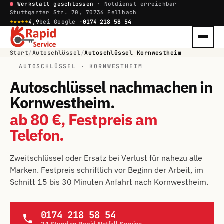
Werkstatt geschlossen
· Notdienst erreichbar
Stuttgarter Str. 70, 70736 Fellbach
★★★★★
4,9
bei Google ·
0174 218 58 54
Start
/
Autoschlüssel
/
Autoschlüssel Kornwestheim
AUTOSCHLÜSSEL · KORNWESTHEIM
Autoschlüssel nachmachen in
Kornwestheim.
ab 80 €, Festpreis am
Telefon.
Zweitschlüssel oder Ersatz bei Verlust für nahezu alle
Marken. Festpreis schriftlich vor Beginn der Arbeit, im
Schnitt 15 bis 30 Minuten Anfahrt nach Kornwestheim.
0174 218 58 54